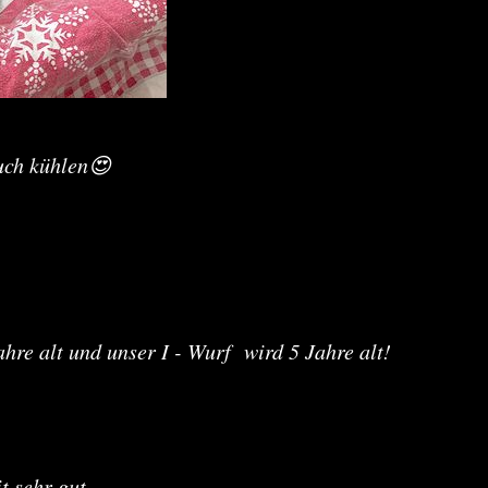
uch kühlen😍
e
hre alt und unser I - Wurf wird 5 Jahre alt!
t sehr gut.